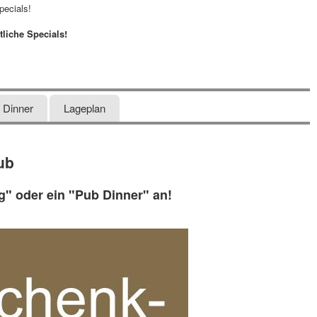
pecials!
liche Specials!
b Dinner
Lageplan
ub
g" oder ein "Pub Dinner" an!